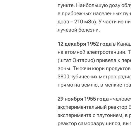
пункте. Наибольшую дозу обл
в прибрежных населенных пун
доза – 210 мЗв). У части из 
лучевой болезни.
12 декабря 1952 года
в Канад
на атомной электростанции. 
(штат Онтарио) привела к пе
зоны. Тысячи кюри продуктов
3800 кубических метров рад
прямо на землю, в мелкие тр
29 ноября 1955 года
«человеч
экспериментальный реактор
E
эксперимента с плутонием, в 
реактор саморазрушился, выг