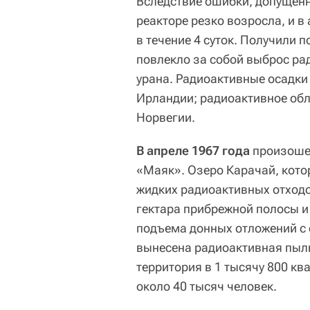
Вследствие ошибки, допущенн
реакторе резко возросла, и 
в течение 4 суток. Получили 
повлекло за собой выброс рад
урана. Радиоактивные осадки
Ирландии; радиоактивное обл
Норвегии.
В
апреле 1967 года
произошел
«Маяк». Озеро Карачай, кото
жидких радиоактивных отходо
гектара прибрежной полосы и 
подъема донных отложений с
вынесена радиоактивная пыль
территория в 1 тысячу 800 к
около 40 тысяч человек.