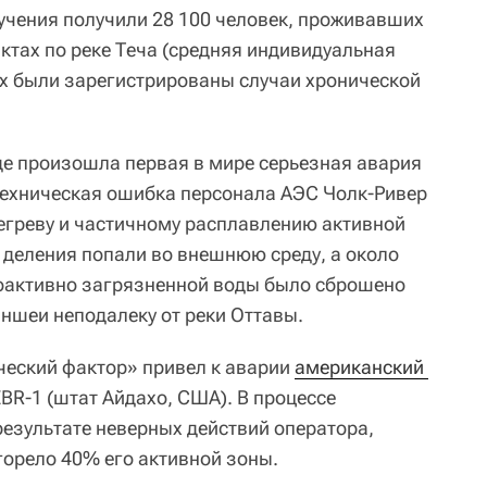
учения получили 28 100 человек, проживавших
ктах по реке Теча (средняя индивидуальная
них были зарегистрированы случаи хронической
е произошла первая в мире серьезная авария
Техническая ошибка персонала АЭС Чолк-Ривер
регреву и частичному расплавлению активной
 деления попали во внешнюю среду, а около
иоактивно загрязненной воды было сброшено
аншеи неподалеку от реки Оттавы.
еский фактор» привел к аварии
американский 
BR-1 (штат Айдахо, США). В процессе
результате неверных действий оператора,
орело 40% его активной зоны.