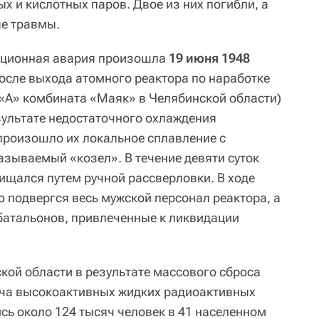
х и кислотных паров. Двое из них погибли, а
ые травмы.
ационная авария произошла
19 июня 1948
после выхода атомного реактора по наработке
 «А» комбината «Маяк» в Челябинской области)
зультате недостаточного охлаждения
произошло их локальное сплавление с
зываемый «козел». В течение девяти суток
щался путем ручной рассверловки. В ходе
 подвергся весь мужской персонал реактора, а
батальонов, привлеченные к ликвидации
кой области в результате массового сброса
еча высокоактивных жидких радиоактивных
сь около 124 тысяч человек в 41 населенном