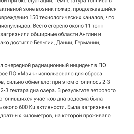
ой при эксплуатации, температура топлива в
в активной зоне возник пожар, продолжавшийся
повреждения 150 технологических каналов, что
ионуклидов. Всего сгорело около 11 тонн
 загрязнили обширные области Англии и
ако достигло Бельгии, Дании, Германии,
 очередной радиационный инцидент в ПО
рое ПО «Маяк» использовало для сброса
в, сильно обмелело; при этом оголилось 2-3
2-3 гектара дна озера. В результате ветрового
 оголившихся участков дна водоема была
 около 600 Ku активности. Была загрязнена
вадратных километров, на которой проживало