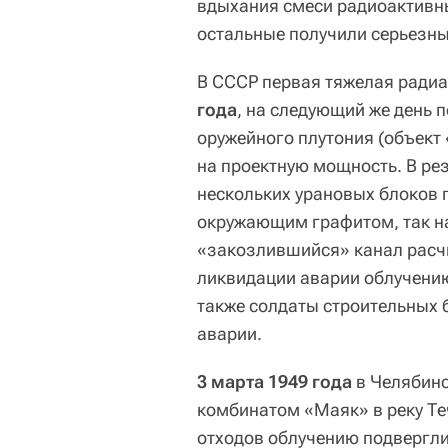
вдыхания смеси радиоактивны
остальные получили серьезн
В СССР первая тяжелая ради
года
, на следующий же день 
оружейного плутония (объект
на проектную мощность. В ре
нескольких урановых блоков 
окружающим графитом, так на
«закозлившийся» канал расчи
ликвидации аварии облучению
также солдаты строительных 
аварии.
3 марта 1949 года
в Челябинс
комбинатом «Маяк» в реку Т
отходов облучению подвергли