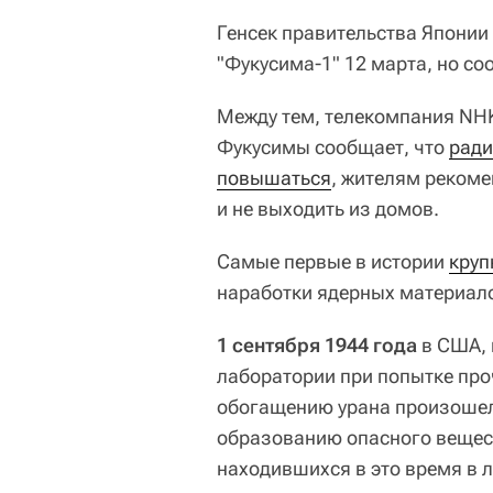
Генсек правительства Японии
"Фукусима-1" 12 марта, но со
Между тем, телекомпания NH
Фукусимы сообщает, что
ради
повышаться
, жителям реком
и не выходить из домов.
Самые первые в истории
круп
наработки ядерных материал
1 сентября 1944 года
в США, 
лаборатории при попытке про
обогащению урана произошел 
образованию опасного вещест
находившихся в это время в 