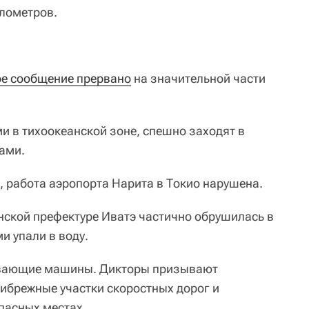
илометров.
е сообщение прервано
на значительной части
и в тихоокеанской зоне, спешно заходят в
ами.
работа аэропорта Нарита в Токио нарушена.
нской префектуре Иватэ частично обрушилась в
и упали в воду.
авающие машины. Дикторы призывают
рибрежные участки скоростных дорог и
пасных местах.