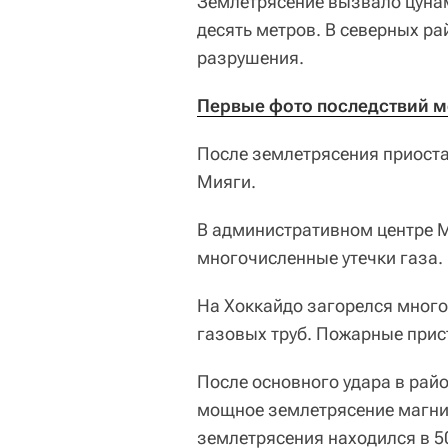
Землетрясение вызвало цунам
десять метров. В северных р
разрушения.
Первые фото последствий м
После землетрясения приоста
Мияги.
В административном центре 
многочисленные утечки газа.
На Хоккайдо загорелся много
газовых труб. Пожарные прис
После основного удара в рай
мощное землетрясение магнит
землетрясения находился в 5