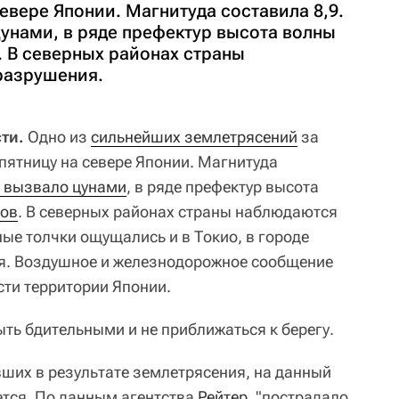
евере Японии. Магнитуда составила 8,9.
унами, в ряде префектур высота волны
. В северных районах страны
разрушения.
ти.
Одно из
сильнейших землетрясений
за
пятницу на севере Японии. Магнитуда
 вызвало цунами
, в ряде префектур высота
ров
. В северных районах страны наблюдаются
ые толчки ощущались и в Токио, в городе
ия. Воздушное и железнодорожное сообщение
сти территории Японии.
ть бдительными и не приближаться к берегу.
ших в результате землетрясения, на данный
ется. По данным агентства
Рейтер
, "пострадало