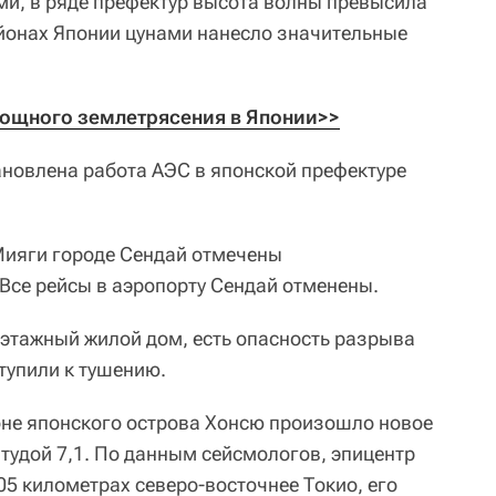
и, в ряде префектур высота волны превысила
айонах Японии цунами нанесло значительные
ощного землетрясения в Японии>>
новлена работа АЭС в японской префектуре
Мияги городе Сендай отмечены
 Все рейсы в аэропорту Сендай отменены.
этажный жилой дом, есть опасность разрыва
тупили к тушению.
оне японского острова Хонсю произошло новое
удой 7,1. По данным сейсмологов, эпицентр
05 километрах северо-восточнее Токио, его