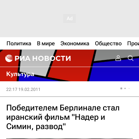
Политика
В мире
Экономика
Общество
Про
Культура
22:17 19.02.2011
Победителем Берлинале стал
иранский фильм "Надер и
Симин, развод"