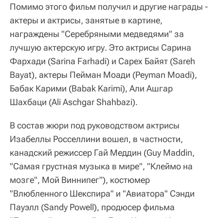
Помимо этого фильм получил и другие награды -
актеры и актрисы, занятые в картине,
награждены "Серебряными медведями" за
лучшую актерскую игру. Это актрисы Сарина
Фархади (Sarina Farhadi) и Сарех Байят (Sareh
Bayat), актеры Пейман Моади (Peyman Moadi),
Бабак Карими (Babak Karimi), Али Ашгар
Шахбаци (Ali Aschgar Shahbazi).
В состав жюри под руководством актрисы
Изабеллы Росселлини вошел, в частности,
канадский режиссер Гай Меддин (Guy Maddin,
"Самая грустная музыка в мире", "Клеймо на
мозге", Мой Виннипег"), костюмер
"Влюбленного Шекспира" и "Авиатора" Сэнди
Пауэлл (Sandy Powell), продюсер фильма