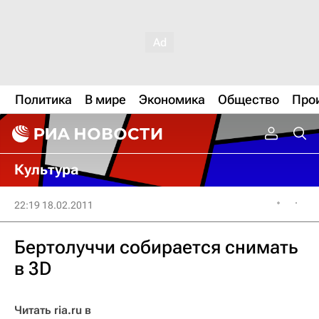
Политика
В мире
Экономика
Общество
Про
Культура
22:19 18.02.2011
Бертолуччи собирается снимать
в 3D
Читать ria.ru в