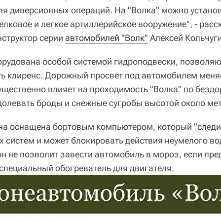
ля диверсионных операций. На "Волка" можно устано
елковое и легкое артиллерийское вооружение", - расс
нструктор серии
автомобилей "Волк"
Алексей Кольчуги
рудована особой системой гидроподвески, позволя
ь клиренс. Дорожный просвет под автомобилем меняе
существенно влияет на проходимость "Волка" по безд
олевать броды и снежные сугробы высотой около мет
а оснащена бортовым компьютером, который "следи
х систем и может блокировать действия неумелого во
н не позволит завести автомобиль в мороз, если пр
специальный обогреватель для двигателя.