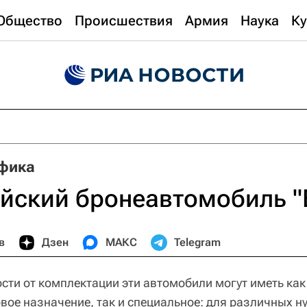
Общество
Происшествия
Армия
Наука
Ку
фика
йский бронеавтомобиль "
в
Дзен
МАКС
Telegram
сти от комплектации эти автомобили могут иметь как
ое назначение, так и специальное: для различных н