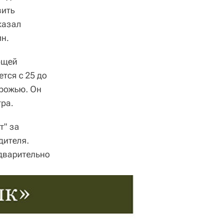
вить
казал
н.
ющей
тся с 25 до
орожью. Он
ра.
т" за
дителя.
едварительно