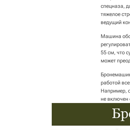
спецназа, д
тяжелое стр
ведущий ко
Машина обо
регулироват
55 см, что 
может преод
Бронемашин
работой все
Например, о
не включен 