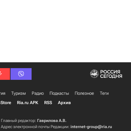
гия
Туризм
Радио
Подкасты
Полезное
Теги
uStore
Ria.ru APK
RSS
Архив
Главный редактор:
Гаврилова А.В.
Адрес электронной почты Редакции:
internet-group@ria.ru