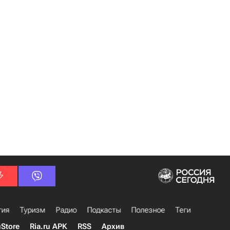
гия
Туризм
Радио
Подкасты
Полезное
Теги
uStore
Ria.ru APK
RSS
Архив