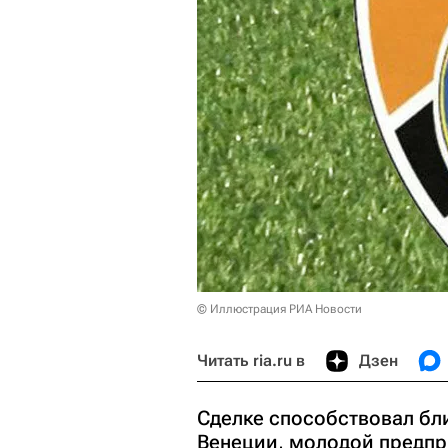
© Иллюстрация РИА Новости
Читать ria.ru в
Дзен
Сделке способствовал бл
Венеции, молодой предп