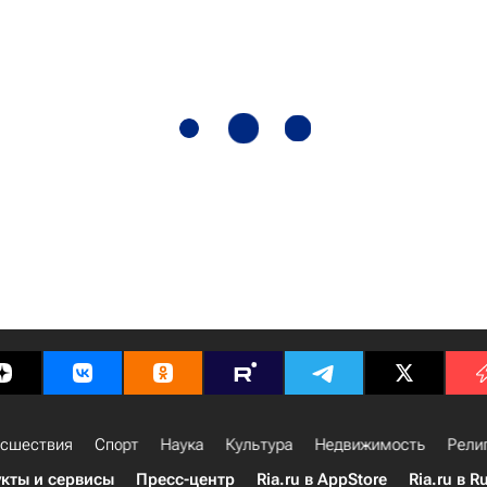
сшествия
Спорт
Наука
Культура
Недвижимость
Рели
кты и сервисы
Пресс-центр
Ria.ru в AppStore
Ria.ru в R