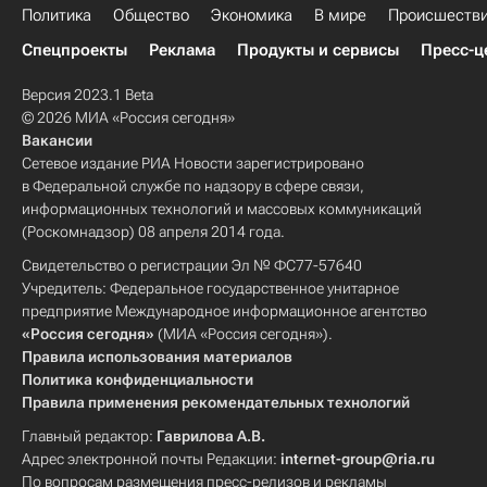
Политика
Общество
Экономика
В мире
Происшеств
Спецпроекты
Реклама
Продукты и сервисы
Пресс-ц
Версия 2023.1 Beta
© 2026 МИА «Россия сегодня»
Вакансии
Сетевое издание РИА Новости зарегистрировано
в Федеральной службе по надзору в сфере связи,
информационных технологий и массовых коммуникаций
(Роскомнадзор) 08 апреля 2014 года.
Свидетельство о регистрации Эл № ФС77-57640
Учредитель: Федеральное государственное унитарное
предприятие Международное информационное агентство
«Россия сегодня»
(МИА «Россия сегодня»).
Правила использования материалов
Политика конфиденциальности
Правила применения рекомендательных технологий
Главный редактор:
Гаврилова А.В.
Адрес электронной почты Редакции:
internet-group@ria.ru
По вопросам размещения пресс-релизов и рекламы