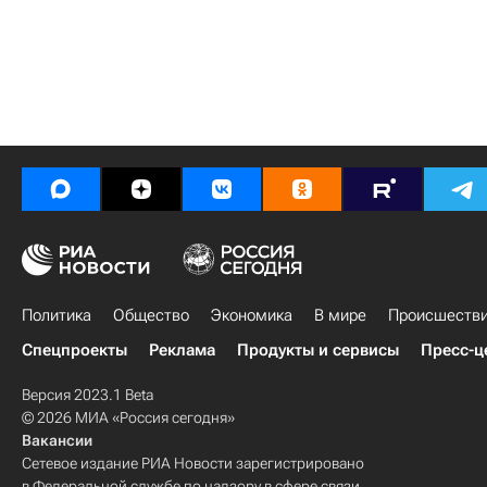
Политика
Общество
Экономика
В мире
Происшеств
Спецпроекты
Реклама
Продукты и сервисы
Пресс-ц
Версия 2023.1 Beta
© 2026 МИА «Россия сегодня»
Вакансии
Сетевое издание РИА Новости зарегистрировано
в Федеральной службе по надзору в сфере связи,