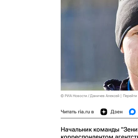
© РИА Новости / Даничев Алексей
Перейти
Читать ria.ru в
Дзен
Начальник команды "Зени
корреспондентом агентст