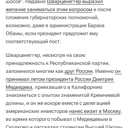
шоссе". Недавно
Шварценеггер выразил 
желание заниматься этим вопросом
и после
сложения губернаторских полномочий,
возможно, даже в администрации Барака
Обамы, если президент предложит ему
соответствующий пост.
Шварценеггер, несмотря на свою
принадлежность к Республиканской партии,
запомнился многим как
друг России
. Именно
он 
принимал летом президента России Дмитрия 
Медведева
, приехавшего в Калифорнию
знакомиться с опытом знаменитой Кремниевой
долины, и он же вскоре вместе с делегацией
американских инвесторов
нанес визит в Москву
,
во время которого побывал с Медведевым в
Сколково и рассказал студентам Высшей Школы