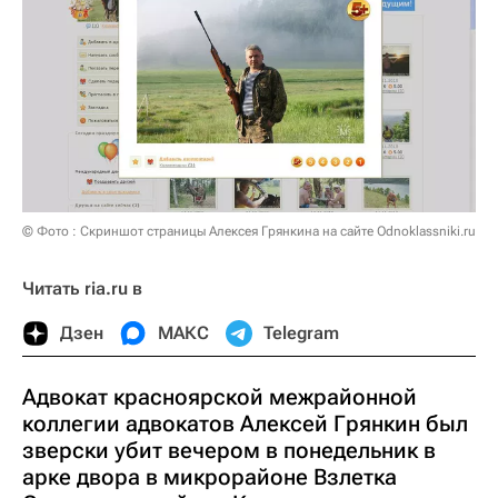
© Фото : Скриншот страницы Алексея Грянкина на сайте Odnoklassniki.ru
Читать ria.ru в
Дзен
МАКС
Telegram
Адвокат красноярской межрайонной
коллегии адвокатов Алексей Грянкин был
зверски убит вечером в понедельник в
арке двора в микрорайоне Взлетка