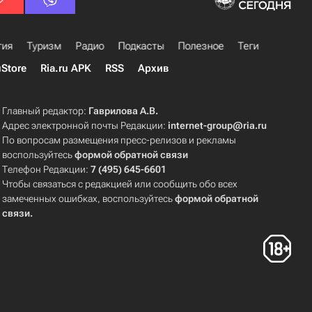
гия
Туризм
Радио
Подкасты
Полезное
Теги
uStore
Ria.ru APK
RSS
Архив
Главный редактор:
Гаврилова А.В.
Адрес электронной почты Редакции:
internet-group@ria.ru
По вопросам размещения пресс-релизов и рекламы
воспользуйтесь
формой обратной связи
Телефон Редакции:
7 (495) 645-6601
Чтобы связаться с редакцией или сообщить обо всех
замеченных ошибках, воспользуйтесь
формой обратной
связи
.