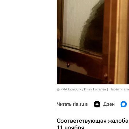
© РИА Новости / Илья Питалев
Перейти в 
Читать ria.ru в
Дзен
Соответствующая жалоба
11 ноября.