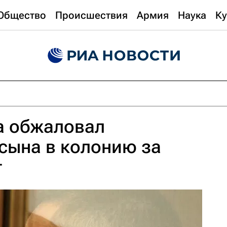
Общество
Происшествия
Армия
Наука
Ку
а обжаловал
сына в колонию за
г