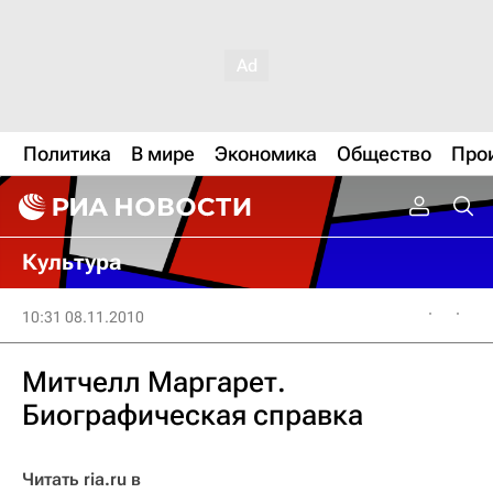
Политика
В мире
Экономика
Общество
Про
Культура
10:31 08.11.2010
Митчелл Маргарет.
Биографическая справка
Читать ria.ru в