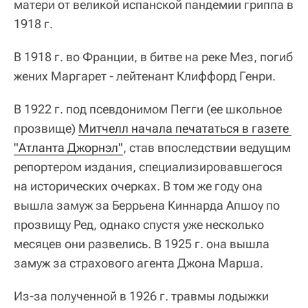
матери от великой испанской пандемии гриппа в
1918 г.
В 1918 г. во Франции, в битве на реке Мез, погиб
жених Маргарет - лейтенант Клиффорд Генри.
В 1922 г. под псевдонимом Пегги (ее школьное
прозвище)
Митчелл начала печататься в газете 
"Атланта Джорнэл"
, став впоследствии ведущим
репортером издания, специализировавшегося
на исторических очерках. В том же году она
вышла замуж за Беррьена Киннарда Апшоу по
прозвищу Ред, однако спустя уже несколько
месяцев они развелись. В 1925 г. она вышла
замуж за страхового агента Джона Марша.
Из-за полученной в 1926 г. травмы лодыжки