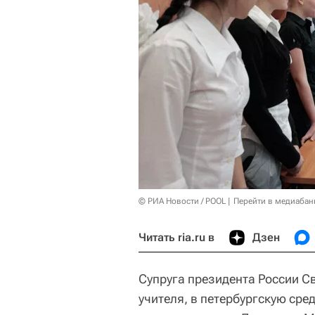
© РИА Новости / POOL
Перейти в медиабан
Читать ria.ru в
Дзен
Супруга президента России С
учителя, в петербургскую сре