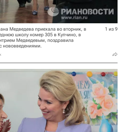
лана Медведева приехала во вторник, в
1 из 9
реднюю школу номер 305 в Купчино, в
митрием Медведевым, поздравила
с нововведениями.
к