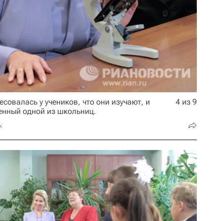
совалась у учеников, что они изучают, и
4 из 9
енный одной из школьниц.
к