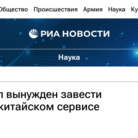
Общество
Происшествия
Армия
Наука
Ку
Наука
л вынужден завести
китайском сервисе