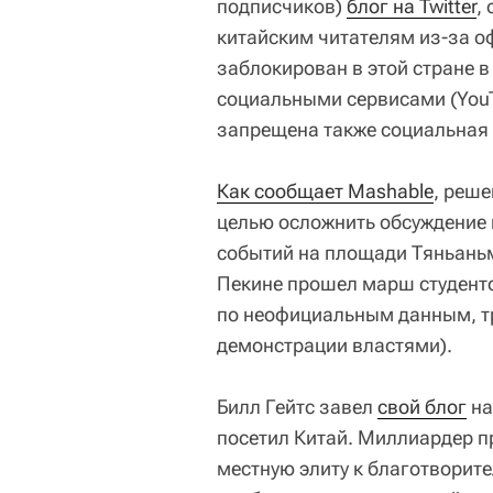
подписчиков)
блог на Twitter
,
китайским читателям из-за офи
заблокирован в этой стране в
социальными сервисами (YouTub
запрещена также социальная 
Как сообщает Mashable
, реше
целью осложнить обсуждение 
событий на площади Тяньаньм
Пекине прошел марш студентов
по неофициальным данным, тр
демонстрации властями).
Билл Гейтс завел
свой блог
на
посетил Китай. Миллиардер пр
местную элиту к благотворите