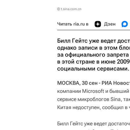
© t.sina.com.cn
Читать ria.ru в
Дзен
Билл Гейтс уже ведет дост
однако записи в этом бло
за официального запрета T
в этой стране в июне 200
социальными сервисами.
МОСКВА, 30 сен - РИА Новос
компании Microsoft и бывший 
сервисе микроблогов Sina, та
Китая недоступен, сообщил в
Билл Гейтс уже ведет достато