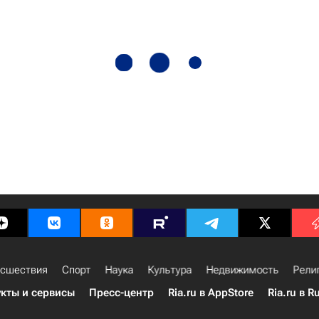
сшествия
Спорт
Наука
Культура
Недвижимость
Рели
кты и сервисы
Пресс-центр
Ria.ru в AppStore
Ria.ru в R