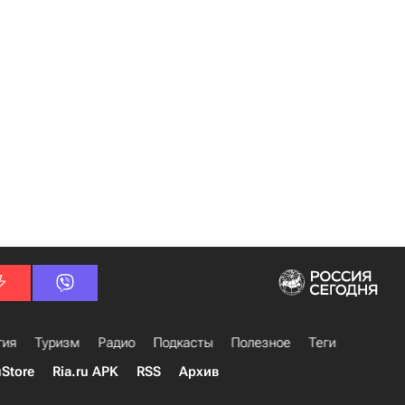
гия
Туризм
Радио
Подкасты
Полезное
Теги
uStore
Ria.ru APK
RSS
Архив