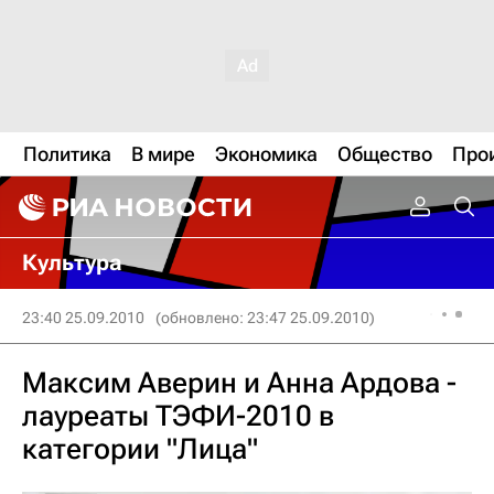
Политика
В мире
Экономика
Общество
Про
Культура
23:40 25.09.2010
(обновлено: 23:47 25.09.2010)
Максим Аверин и Анна Ардова -
лауреаты ТЭФИ-2010 в
категории "Лица"