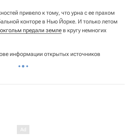
стей привело к тому, что урна с ее прахом
бальной конторе в Нью Йорке. И только летом
токгольм предали земле
в кругу немногих
нове информации открытых источников