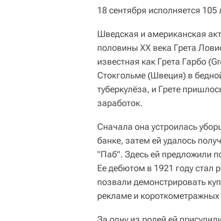
18 сентября исполняется 105 
Шведская и американская акт
половины ХХ века Грета Ловиса
известная как Грета Гарбо (Gr
Стокгольме (Швеция) в бедной
туберкулёза, и Грете пришлось
заработок.
Сначала она устроилась убор
банке, затем ей удалось пол
"Паб". Здесь ей предложили п
Ее дебютом в 1921 году стал р
позвали демонстрировать куп
рекламе и короткометражных
За одну из ролей ей присудил