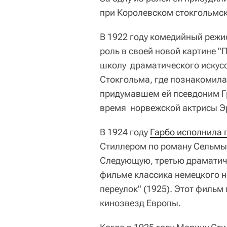
при Королевском стокгольмск
В 1922 году комедийный режи
роль в своей новой картине "П
школу драматического искус
Стокгольма, где познакомил
придумавшем ей псевдоним Гр
время норвежской актрисы Э
В 1924 году
Гарбо исполнила 
Стиллером по роману Сельмы 
Следующую, третью драматиче
фильме классика немецкого н
переулок" (1925). Этот фильм
кинозвезд Европы.