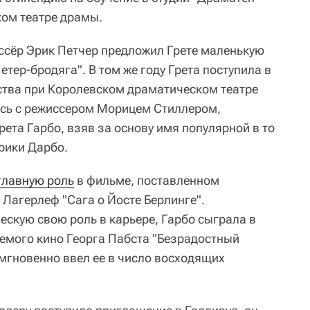
ом театре драмы.
ссёр Эрик Петчер предложил Грете маленькую
етер-бродяга". В том же году Грета поступила в
ства при Королевском драматическом театре
ась с режиссером Морицем Стиллером,
ета Гарбо, взяв за основу имя популярной в то
рики Дарбо.
главную роль
в фильме, поставленном
Лагерлеф "Сага о Йосте Берлинге".
скую свою роль в карьере, Гарбо сыграла в
емого кино Георга Пабста "Безрадостный
 мгновенно ввел ее в число восходящих