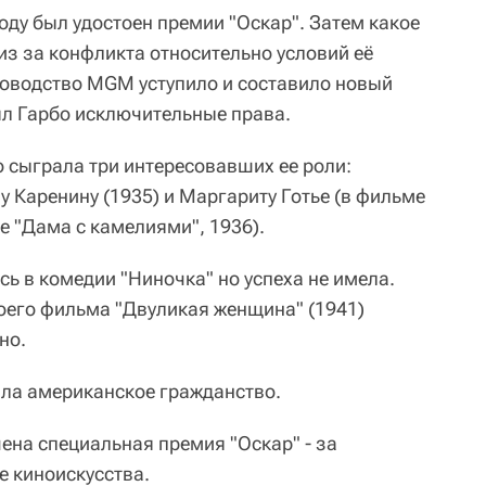
оду был удостоен премии "Оскар". Затем какое
из за конфликта относительно условий её
уководство MGM уступило и составило новый
ял Гарбо исключительные права.
о сыграла три интересовавших ее роли:
ну Каренину (1935) и Маргариту Готье (в фильме
е "Дама с камелиями", 1936).
ась в комедии "Ниночка" но успеха не имела.
оего фильма "Двуликая женщина" (1941)
но.
яла американское гражданство.
чена специальная премия "Оскар" - за
 киноискусства.