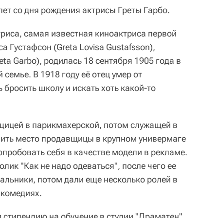
лет со дня рождения актрисы Греты Гарбо.
риса, самая известная киноактриса первой
 Густафсон (Greta Lovisa Gustafsson),
eta Garbo), родилась 18 сентября 1905 года в
 семье. В 1918 году её отец умер от
 бросить школу и искать хоть какой-то
щицей в парикмахерской, потом служащей в
учить место продавщицы в крупном универмаге
опробовать себя в качестве модели в рекламе.
олик "Как не надо одеваться", после чего ее
альники, потом дали еще несколько ролей в
 комедиях.
и стипендию на обучение в студии "Драматен"