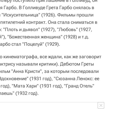
ллеру поступило приглашение в Голливуд, он
я Гарбо. В Голливуде Грета Гарбо снялась в
и "Искусительница" (1926). Фильмы прошли
пятилетний контракт. Она стала сниматься в
 "Плоть и дьявол" (1927), "Любовь" (1927,
), "Божественная женщина" (1928) и т.д.
бо стал "Поцелуй" (1929).
о кинематографа, все ждали, как же заговорит
 актрису называли критики). Дебютом Греты
фильм "Анна Кристи", за которым последовали
Вдохновение" (1931 год), "Сюзанна Ленокс: ее
од), "Мата Хари" (1931 год), "Гранд Отель"
лаешь" (1932 год).