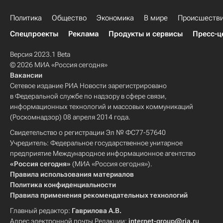
Политика
Общество
Экономика
В мире
Происшеств
Спецпроекты
Реклама
Продукты и сервисы
Пресс-ц
Версия 2023.1 Beta
© 2026 МИА «Россия сегодня»
Вакансии
Сетевое издание РИА Новости зарегистрировано
в Федеральной службе по надзору в сфере связи,
информационных технологий и массовых коммуникаций
(Роскомнадзор) 08 апреля 2014 года.
Свидетельство о регистрации Эл № ФС77-57640
Учредитель: Федеральное государственное унитарное
предприятие Международное информационное агентство
«Россия сегодня»
(МИА «Россия сегодня»).
Правила использования материалов
Политика конфиденциальности
Правила применения рекомендательных технологий
Главный редактор:
Гаврилова А.В.
Адрес электронной почты Редакции:
internet-group@ria.ru