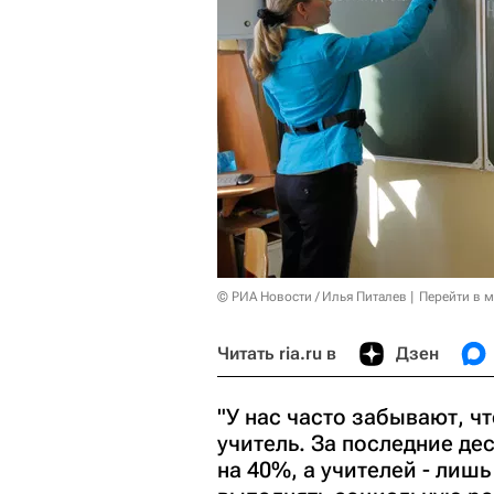
© РИА Новости / Илья Питалев
Перейти в 
Читать ria.ru в
Дзен
"У нас часто забывают, чт
учитель. За последние де
на 40%, а учителей - лишь