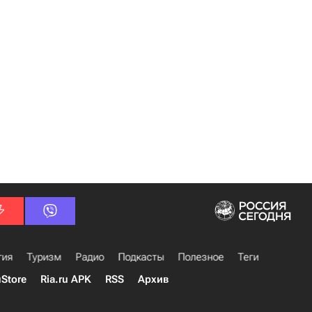
гия
Туризм
Радио
Подкасты
Полезное
Теги
uStore
Ria.ru APK
RSS
Архив