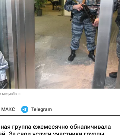
в медиабанк
МАКС
Telegram
упная группа ежемесячно обналичивала
й. За свои услуги участники группы