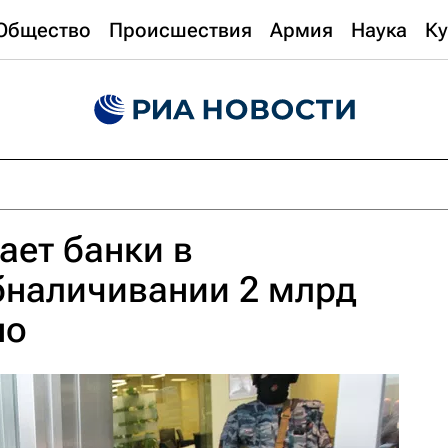
Общество
Происшествия
Армия
Наука
Ку
ет банки в
бналичивании 2 млрд
но