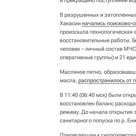
и прекращено поступление во
В разрушенных и затопленны
Хакасии
начались поисково-
произошла технологическая а
восстановительные работы. Б
человек – личный состав МЧС
оперативные группы) и 21 еди
Масляное пятно, образовавше
масла,
распространилось от 
В 11:40 (06:40 мск) были отк
восстановлен баланс расхода
режиму. До начала открытия 
санитарного попуска по р. Е
Прилегающая к гидроэлектрос