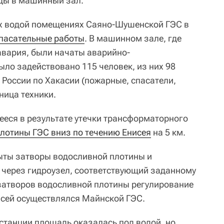
ды в машинный зал.
х водой помещениях Саяно-Шушенской ГЭС в
спасательные работы
. В машинном зале, где
вария, были начаты аварийно-
ыло задействовано 115 человек, из них 98
 России по Хакасии (пожарные, спасатели,
ница техники.
еся в результате утечки трансформаторного
плотины ГЭС вниз по течению Енисея
на 5 км.
рыты затворы водосливной плотины и
 через гидроузел, соответствующий заданному
затворов водосливной плотины регулирование
нисей осуществлялся Майнской ГЭС.
танции площадь оказалась под водой, но