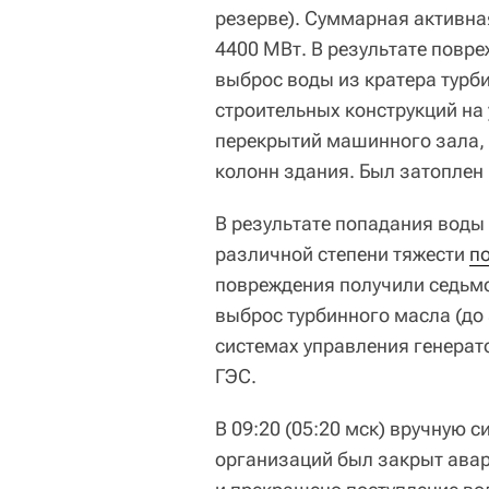
резерве). Суммарная активн
4400 MBт. В результате повр
выброс воды из кратера турб
строительных конструкций на 
перекрытий машинного зала,
колонн здания. Был затоплен
В результате попадания воды
различной степени тяжести
п
повреждения получили седьм
выброс турбинного масла (до 
системах управления генерат
ГЭС.
В 09:20 (05:20 мск) вручную 
организаций был закрыт авар