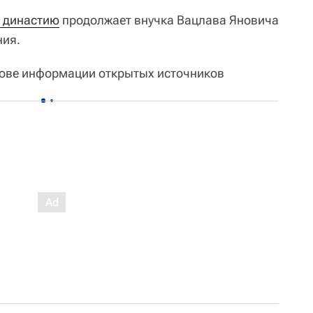
 династию
продолжает внучка Вацлава Яновича
ния.
нове информации открытых источников