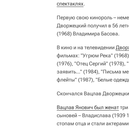
спектаклях
.
Первую свою кинороль – нем
Дворжецкий получил в 56 летн
(1968) Владимира Басова.
В кино и на телевидении
Двор
фильмах: "Угрюм Река" (1968),
(1976), "Отец Сергий" (1978),
заявить..." (1984), "Письма м
флейты" (1987), "Белые одежд
Скончался Вацлав Дворжецкий
Вацлав Янович был женат
три 
сыновей – Владислава (1939 1
стопам отца и стали актерами