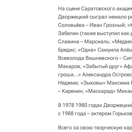
На сцене Саратовского акаде
Дворжецкий сыграл немало р
Соловьёва – Иван Грозный; «
Забелин (также выступил как
Славина – Марсиаль; «Медвеж
Бредис; «Одна» Самуила Алёш
Всеволода Вишневского – Сип
Макаров; «Забытый друг» Афа
гроша…» Александра Островск
Неджми; «Зыковы» Максима Го
– Каренин; «Маскарад» Михаи
В 1978 1980 годах Дворжецки
с 1988 года – актером Горько
Всего за свою творческую ка