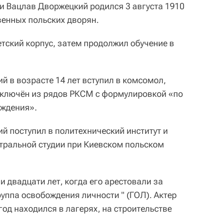
ии Вацлав Дворжецкий родился 3 августа 1910
венных польских дворян.
детский корпус, затем продолжил обучение в
й в возрасте 14 лет вступил в комсомол,
исключён из рядов РКСМ с формулировкой «по
ождения».
й поступил в политехнический институт и
тральной студии при Киевском польском
 двадцати лет, когда его арестовали за
руппа освобождения личности " (ГОЛ). Актер
год находился в лагерях, на строительстве