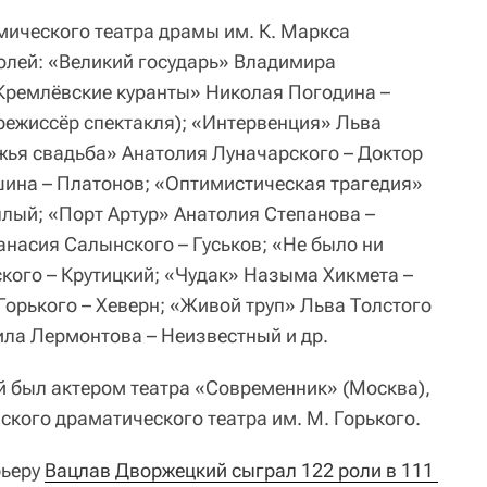
мического театра драмы им. К. Маркса
олей: «Великий государь» Владимира
Кремлёвские куранты» Николая Погодина –
 режиссёр спектакля); «Интервенция» Льва
ья свадьба» Анатолия Луначарского – Доктор
ина – Платонов; «Оптимистическая трагедия»
лый; «Порт Артур» Анатолия Степанова –
насия Салынского – Гуськов; «Не было ни
ого – Крутицкий; «Чудак» Назыма Хикмета –
рького – Хеверн; «Живой труп» Льва Толстого
ла Лермонтова – Неизвестный и др.
й был актером театра «Современник» (Москва),
вского драматического театра им. М. Горького.
рьеру
Вацлав Дворжецкий сыграл 122 роли в 111 