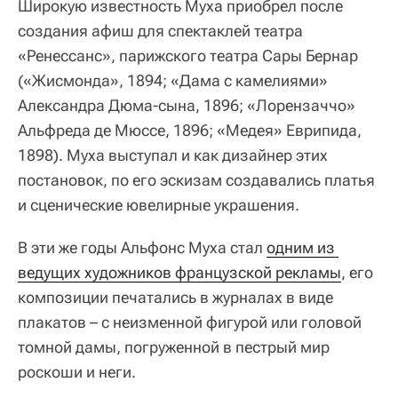
Широкую известность Муха приобрел после
создания афиш для спектаклей театра
«Ренессанс», парижского театра Сары Бернар
(«Жисмонда», 1894; «Дама с камелиями»
Александра Дюма‑сына, 1896; «Лорензаччо»
Альфреда де Мюссе, 1896; «Медея» Еврипида,
1898). Муха выступал и как дизайнер этих
постановок, по его эскизам создавались платья
и сценические ювелирные украшения.
В эти же годы Альфонс Муха стал
одним из 
ведущих художников французской рекламы
, его
композиции печатались в журналах в виде
плакатов – с неизменной фигурой или головой
томной дамы, погруженной в пестрый мир
роскоши и неги.