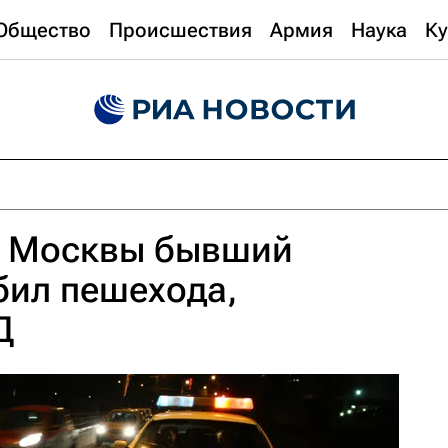
Общество
Происшествия
Армия
Наука
Ку
е Москвы бывший
бил пешехода,
Д