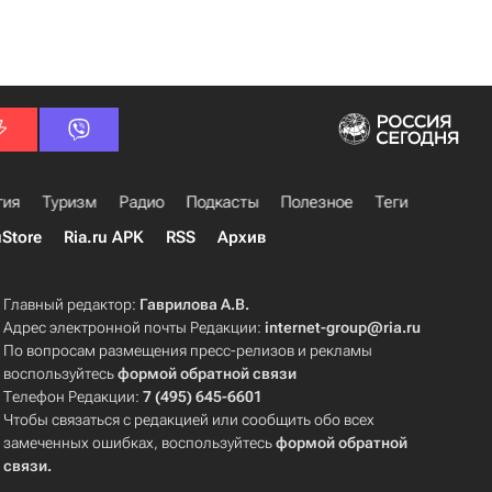
гия
Туризм
Радио
Подкасты
Полезное
Теги
uStore
Ria.ru APK
RSS
Архив
Главный редактор:
Гаврилова А.В.
Адрес электронной почты Редакции:
internet-group@ria.ru
По вопросам размещения пресс-релизов и рекламы
воспользуйтесь
формой обратной связи
Телефон Редакции:
7 (495) 645-6601
Чтобы связаться с редакцией или сообщить обо всех
замеченных ошибках, воспользуйтесь
формой обратной
связи
.