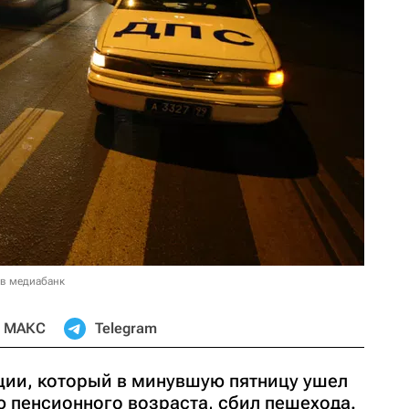
 в медиабанк
МАКС
Telegram
ии, который в минувшую пятницу ушел
ю пенсионного возраста, сбил пешехода.