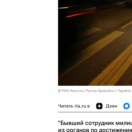
© РИА Новости / Руслан Кривобок
Перейти
Читать ria.ru в
Дзен
"Бывший сотрудник милиц
из органов по достижени