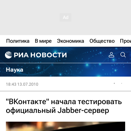
Политика
В мире
Экономика
Общество
Про
Наука
18:43 13.07.2010
"ВКонтакте" начала тестировать
официальный Jabber-сервер