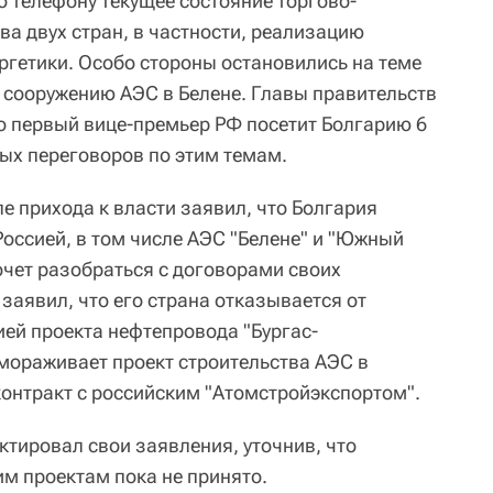
о телефону текущее состояние торгово-
а двух стран, в частности, реализацию
ргетики. Особо стороны остановились на теме
о сооружению АЭС в Белене. Главы правительств
то первый вице-премьер РФ посетит Болгарию 6
ых переговоров по этим темам.
е прихода к власти заявил, что Болгария
оссией, в том числе АЭС "Белене" и "Южный
хочет разобраться с договорами своих
заявил, что его страна отказывается от
ией проекта нефтепровода "Бургас-
амораживает проект строительства АЭС в
контракт с российским "Атомстройэкспортом".
ктировал свои заявления, уточнив, что
им проектам пока не принято.