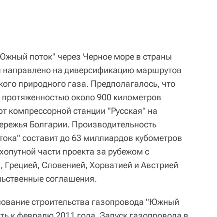
Южный поток" через Черное море в страны
 направлено на диверсификацию маршрутов
кого природного газа. Предполагалось, что
 протяженностью около 900 километров
от компрессорной станции "Русская" на
ережья Болгарии. Производительность
тока" составит до 63 миллиардов кубометров
ухопутной части проекта за рубежом с
, Грецией, Словенией, Хорватией и Австрией
ьственные соглашения.
нование строительства газопровода "Южный
ть к февралю 2011 года. Запуск газопровода в