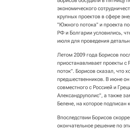
Борисов обсудили в пятницу п
экономического сотрудничеств
крупных проектов в сфере эне
"Южного потока" и проекта п
РФ и Болгарии условились, ч
июля для проведения детальн
Летом 2009 года Борисов посл
приостанавливает проекты с Р
поток". Борисов сказал, что 
предшественников. В июне он 
совместного с Россией и Грец
Александруполис", а также з
Белене, на которое подписан 
Впоследствии Борисов скорре
окончательное решение по эт