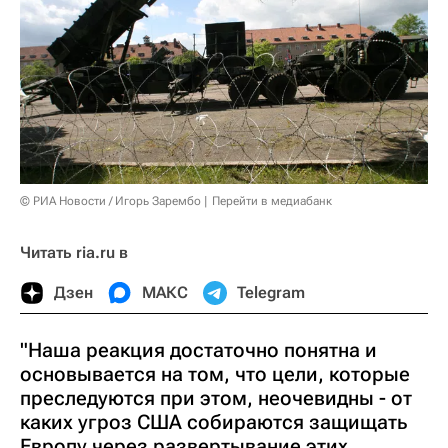
© РИА Новости / Игорь Зарембо
Перейти в медиабанк
Читать ria.ru в
Дзен
МАКС
Telegram
"Наша реакция достаточно понятна и
основывается на том, что цели, которые
преследуются при этом, неочевидны - от
каких угроз США собираются защищать
Европу через развертывание этих