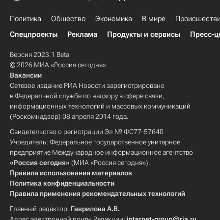
Политика
Общество
Экономика
В мире
Происшеств
Спецпроекты
Реклама
Продукты и сервисы
Пресс-ц
Версия 2023.1 Beta
© 2026 МИА «Россия сегодня»
Вакансии
Сетевое издание РИА Новости зарегистрировано
в Федеральной службе по надзору в сфере связи,
информационных технологий и массовых коммуникаций
(Роскомнадзор) 08 апреля 2014 года.
Свидетельство о регистрации Эл № ФС77-57640
Учредитель: Федеральное государственное унитарное
предприятие Международное информационное агентство
«Россия сегодня»
(МИА «Россия сегодня»).
Правила использования материалов
Политика конфиденциальности
Правила применения рекомендательных технологий
Главный редактор:
Гаврилова А.В.
Адрес электронной почты Редакции:
internet-group@ria.ru