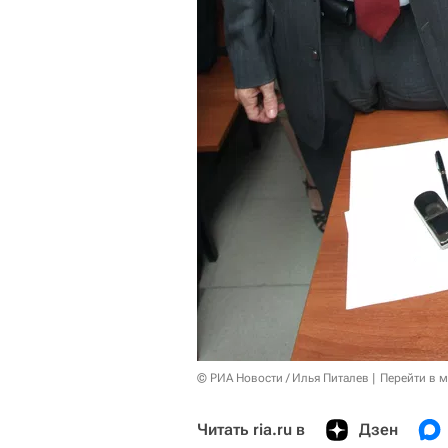
© РИА Новости / Илья Питалев
Перейти в 
Читать ria.ru в
Дзен