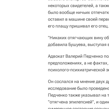
некоторых свидетелей, а также
было вообще ничьих отпечатк
оставил в машине своей перв
его плащу пришивал его отец.
"Никаких отягчающих вину обс
добавила Бушуева, выступая в
Адвокат Валерий Педченко по
предположениях, а не фактах
психолого-психиатрической 
Он сослался на мнение двух д
исследование было проведено
Педченко также указывал на т
"отягчена эпилепсией", и оди
сумеречное состояние сознан