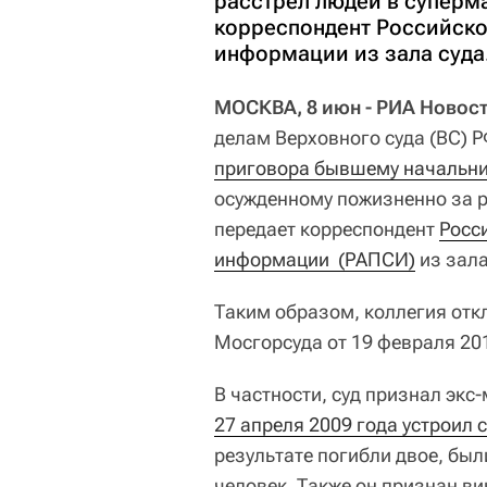
расстрел людей в суперм
корреспондент Российско
информации из зала суда
МОСКВА, 8 июн - РИА Новост
делам Верховного суда (ВС) 
приговора бывшему начальни
осужденному пожизненно за р
передает корреспондент
Росси
информации  (РАПСИ)
из зала
Таким образом, коллегия от
Мосгорсуда от 19 февраля 201
В частности, суд признал экс
27 апреля 2009 года устроил 
результате погибли двое, бы
человек. Также он признан в