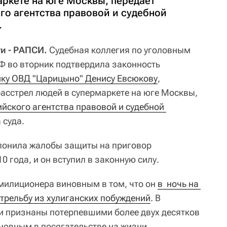
аркете на юге Москвы, передает
го агентства правовой и судебной
.
и - РАПСИ.
Судебная коллегия по уголовным
РФ во вторник подтвердила законность
ку ОВД "Царицыно" Денису Евсюкову
,
асстрел людей в супермаркете на юге Москвы,
йского агентства правовой и судебной 
 суда.
клонила жалобы защиты на приговор
0 года, и он вступил в законную силу.
-милиционера виновным в том, что он
в  ночь на 
стрельбу из хулиганских побуждений
. В
ли признаны потерпевшими более двух десятков
иновным в посягательстве на жизни