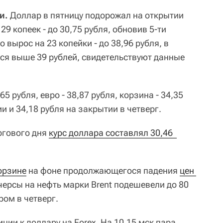
и.
Доллар в пятницу подорожал на открытии
9 копеек - до 30,75 рубля, обновив 5-ти
 вырос на 23 копейки - до 38,96 рубля, в
ся выше 39 рублей, свидетельствуют данные
5 рубля, евро - 38,87 рубля, корзина - 34,35
и и 34,18 рубля на закрытии в четверг.
ргового дня
курс доллара составлял 30,46  
.
орзине
на фоне продолжающегося падения
цен 
черсы на нефть марки Brent подешевели до 80
ром в четверг.
ции к доллару на Forex. На 10.15 мск пара