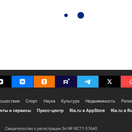
сшествия
Спорт
Наука
Культура
Недвижимость
Рели
кты и сервисы
Пресс-центр
Ria.ru в AppStore
Ria.ru в R
Свидетельство о регистрации Эл № ФС77-57640