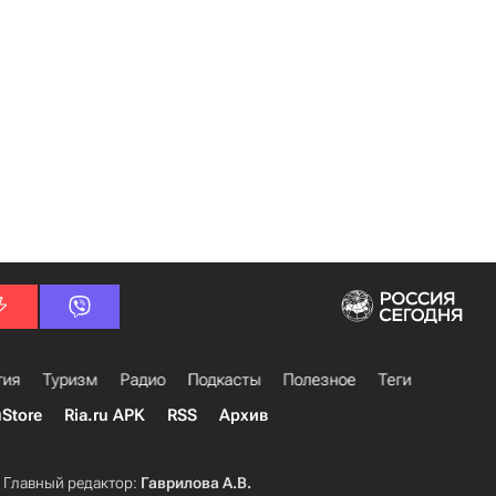
гия
Туризм
Радио
Подкасты
Полезное
Теги
uStore
Ria.ru APK
RSS
Архив
Главный редактор:
Гаврилова А.В.