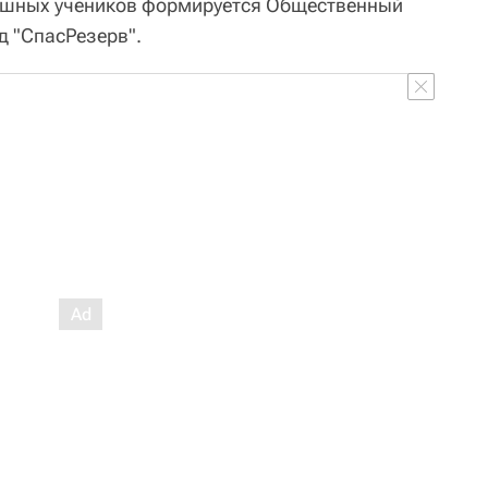
пешных учеников формируется Общественный
 "СпасРезерв".