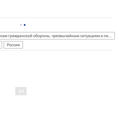
МЧС России (Министерство РФ по делам гражданской обороны, чрезвычайным ситуациям и ликвидации последствий стихийных бедствий)
Россия