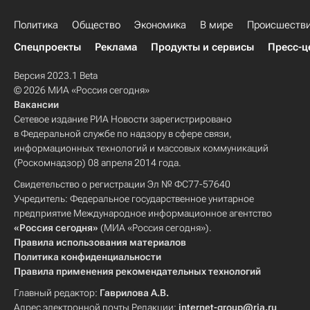
Политика
Общество
Экономика
В мире
Происшеств
Спецпроекты
Реклама
Продукты и сервисы
Пресс-ц
Версия 2023.1 Beta
© 2026 МИА «Россия сегодня»
Вакансии
Сетевое издание РИА Новости зарегистрировано
в Федеральной службе по надзору в сфере связи,
информационных технологий и массовых коммуникаций
(Роскомнадзор) 08 апреля 2014 года.
Свидетельство о регистрации Эл № ФС77-57640
Учредитель: Федеральное государственное унитарное
предприятие Международное информационное агентство
«Россия сегодня»
(МИА «Россия сегодня»).
Правила использования материалов
Политика конфиденциальности
Правила применения рекомендательных технологий
Главный редактор:
Гаврилова А.В.
Адрес электронной почты Редакции:
internet-group@ria.ru