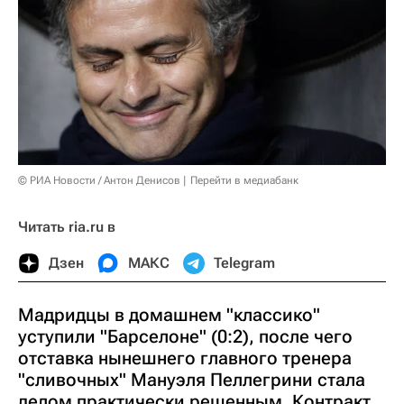
© РИА Новости / Антон Денисов
Перейти в медиабанк
Читать ria.ru в
Дзен
МАКС
Telegram
Мадридцы в домашнем "классико"
уступили "Барселоне" (0:2), после чего
отставка нынешнего главного тренера
"сливочных" Мануэля Пеллегрини стала
делом практически решенным. Контракт