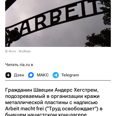
© Фото : Wulfstan
Читать ria.ru в
Дзен
МАКС
Telegram
Гражданин Швеции Андерс Хегстрем,
подозреваемый в организации кражи
металлической пластины с надписью
Arbeit macht frei ("Труд освобождает") в
бывшем нацистском концлагере