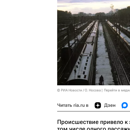
© РИА Новости / О. Носова
Перейти в меди
Читать ria.ru в
Дзен
Происшествие привело к 
том числе одного пассажи