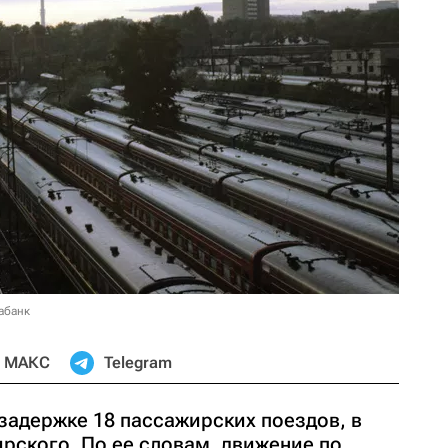
абанк
МАКС
Telegram
задержке 18 пассажирских поездов, в
рского. По ее словам, движение по