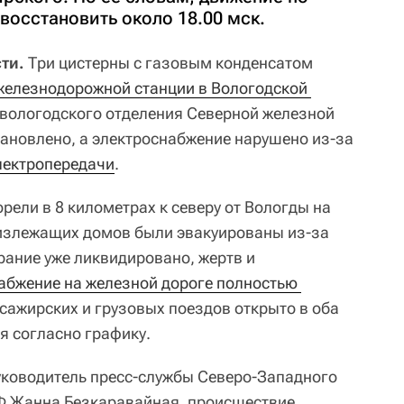
восстановить около 18.00 мск.
сти.
Три цистерны с газовым конденсатом
 железнодорожной станции в Вологодской 
у вологодского отделения Северной железной
ановлено, а электроснабжение нарушено из-за
лектропередачи
.
рели в 8 километрах к северу от Вологды на
излежащих домов были эвакуированы из-за
рание уже ликвидировано, жертв и
абжение на железной дороге полностью 
сажирских и грузовых поездов открыто в оба
я согласно графику.
уководитель пресс-службы Северо-Западного
Ф Жанна Безкаравайная, происшествие