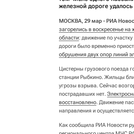
железной дороге удалось 
МОСКВА, 29 мар - РИА Ново
загорелись в воскресенье на
области
: движение по участк
дороги было временно приост
обрушения двух опор линий э
Цистерны грузового поезда го
станции Рыбкино. Жильцы бл
угрозы взрыва. Сейчас возго
пострадавших нет.
Электросн
восстановлено
. Движение пас
направления и осуществляетс
Как сообщила РИА Новости р
регионального центра МЧС Р