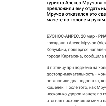
туриста Алекса Мручова 
предложили ему отдать им
Мручов отказался это сде
мачете по голове и рукам
БУЭНОС-АЙРЕС, 20 мар - РИ
гражданин Алекс Мручов (Ale
Колумбии, подвергся нападен
города Картахена, сообщила в
В пятницу при подъеме на хол
достопримечательность - мона
остановили два подростка, к
кошелек. После того, как Мру
несколько ударов мачете по г
отогнал проходивший мимо па