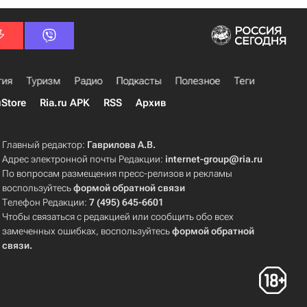
гия
Туризм
Радио
Подкасты
Полезное
Теги
uStore
Ria.ru APK
RSS
Архив
Главный редактор:
Гаврилова А.В.
Адрес электронной почты Редакции:
internet-group@ria.ru
По вопросам размещения пресс-релизов и рекламы
воспользуйтесь
формой обратной связи
Телефон Редакции:
7 (495) 645-6601
Чтобы связаться с редакцией или сообщить обо всех
замеченных ошибках, воспользуйтесь
формой обратной
связи
.