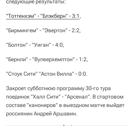
следующие результаты:
"Тоттенхэм" - "Блэкберн" - 3:1
,
"Бирмингем" - "Эвертон" - 2:2,
"Болтон" - "Уиган" - 4:0,
"Бернли" - "Вулверхемптон" - 1:2,
"Стоук Сити" "Астон Вилла" - 0:0.
Закроет субботнюю программу 30-го тура
поединок "Халл Сити" - "Арсенал". В стартовом
составе "канониров" в выездном матче выйдет
россиянин Андрей Аршавин.