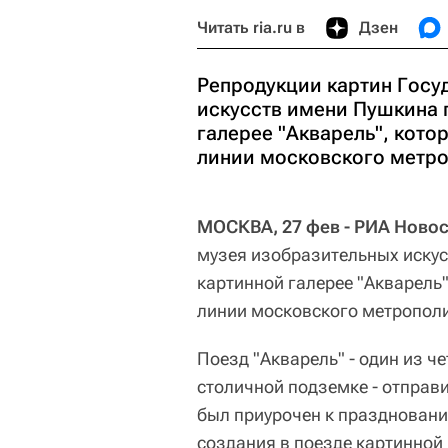
Читать ria.ru в
Дзен
Репродукции картин Госу
искусств имени Пушкина 
галерее "Акварель", кото
линии московского метро
МОСКВА, 27 фев - РИА Новос
музея изобразительных искус
картинной галерее "Акварель"
линии московского метрополи
Поезд "Акварель" - один из ч
столичной подземке - отправи
был приурочен к праздновани
создания в поезде картинной