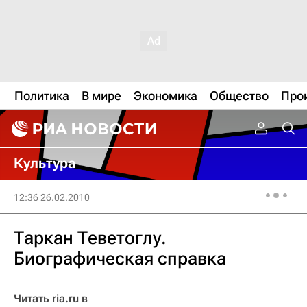
Политика
В мире
Экономика
Общество
Про
Культура
12:36 26.02.2010
Таркан Теветоглу.
Биографическая справка
Читать ria.ru в