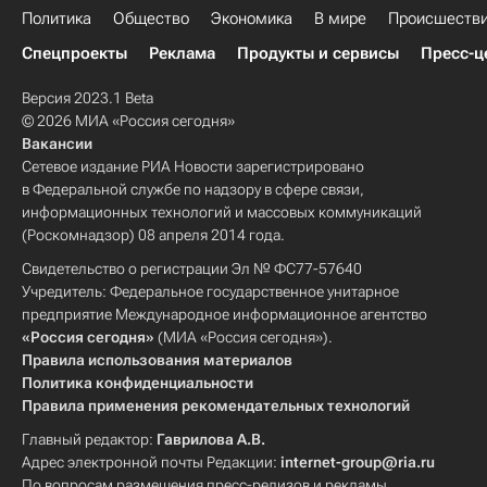
Политика
Общество
Экономика
В мире
Происшеств
Спецпроекты
Реклама
Продукты и сервисы
Пресс-ц
Версия 2023.1 Beta
© 2026 МИА «Россия сегодня»
Вакансии
Сетевое издание РИА Новости зарегистрировано
в Федеральной службе по надзору в сфере связи,
информационных технологий и массовых коммуникаций
(Роскомнадзор) 08 апреля 2014 года.
Свидетельство о регистрации Эл № ФС77-57640
Учредитель: Федеральное государственное унитарное
предприятие Международное информационное агентство
«Россия сегодня»
(МИА «Россия сегодня»).
Правила использования материалов
Политика конфиденциальности
Правила применения рекомендательных технологий
Главный редактор:
Гаврилова А.В.
Адрес электронной почты Редакции:
internet-group@ria.ru
По вопросам размещения пресс-релизов и рекламы