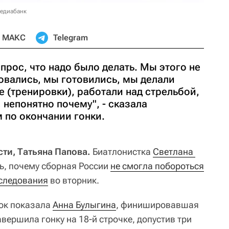
медиабанк
МАКС
Telegram
опрос, что надо было делать. Мы этого не
овались, мы готовились, мы делали
 (тренировки), работали над стрельбой,
 непонятно почему", - сказала
 по окончании гонки.
сти, Татьяна Папова.
Биатлонистка
Светлана 
ь, почему сборная России
не смогла побороться
еследования
во вторник.
нок показала
Анна Булыгина
, финишировавшая
вершила гонку на 18-й строчке, допустив три