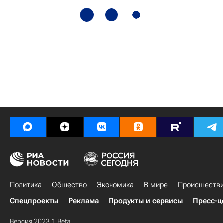
Политика
Общество
Экономика
В мире
Происшеств
Спецпроекты
Реклама
Продукты и сервисы
Пресс-ц
Версия 2023.1 Beta