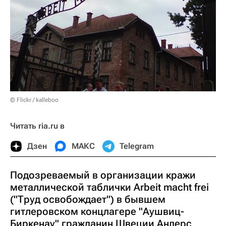
© Flickr / kalleboo
Читать ria.ru в
Дзен
МАКС
Telegram
Подозреваемый в организации кражи
металлической таблички Arbeit macht frei
("Труд освобождает") в бывшем
гитлеровском концлагере "Аушвиц-
Биркенау" гражданин Швеции Андерс