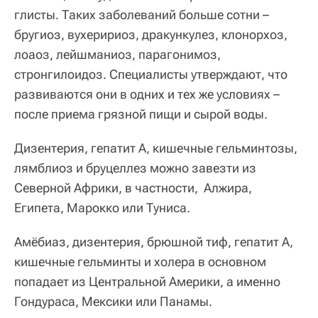
глисты. Таких заболеваний больше сотни –
бругиоз, вухеририоз, дракункулез, клонорхоз,
лоаоз, лейшманиоз, парагонимоз,
стронгилоидоз. Специалисты утверждают, что
развиваются они в одних и тех же условиях –
после приема грязной пищи и сырой воды.
Дизентерия, гепатит А, кишечные гельминтозы,
лямблиоз и бруцеллез можно завезти из
Северной Африки, в частности, Алжира,
Египета, Марокко или Туниса.
Амёбиаз, дизентерия, брюшной тиф, гепатит А,
кишечные гельминты и холера в основном
попадает из Центральной Америки, а именно
Гондураса, Мексики или Панамы.