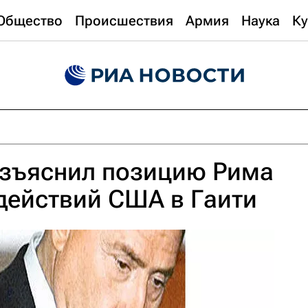
Общество
Происшествия
Армия
Наука
Ку
азъяснил позицию Рима
действий США в Гаити