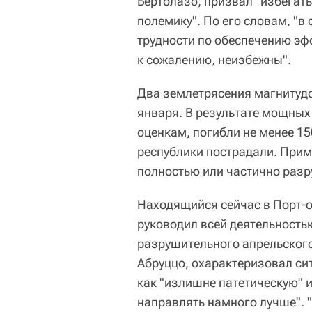
Бертолазо, призвал "избегат
полемику". По его словам, "в
трудности по обеспечению э
к сожалению, неизбежны".
Два землетрясения магнитудой
января. В результате мощных
оценкам, погибли не менее 15
республики пострадали. Прим
полностью или частично разр
Находящийся сейчас в Порт-о
руководил всей деятельность
разрушительного апрельского
Абруццо, охарактеризовал си
как "излишне патетическую" и
направлять намного лучше". "