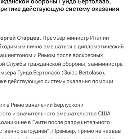
жданской обороны Гуидо Бертолазо,
критике действующую систему оказания
Сергей Старцев.
Премьер-министр Италии
обходимым лично вмешаться в дипломатический
Вашингтоном и Римом после воскресных
ой Службы гражданской обороны, замминистра
мьера Гуидо Бертолазо (Guido Bertolaso),
тике действующую систему оказания помощи
ик в Риме заявлении Берлускони
дрого и значительного вмешательства США"
возникшие в Гаити после разрушительного
ственно затруднен". Премьер, прямо не назвав