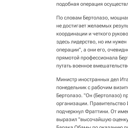
подобная операция осуществл
По словам Бертолазо, мощна
не достигает желаемых резуль
координации и четкого руков
здесь лидерство, но им нуже
операции", а они его, очевидно
прямотой профессионала Бер
путать военное вмешательств
Министр иностранных дел Ит
понедельник с рабочим визит
Бертолазо. "Он (Бертолазо) 
организации. Правительство И
подчеркнул Фраттини. От име
выразил "высочайшую оценку
Барака Обамы по оказанию п