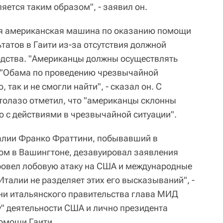
яется таким образом", - заявил он.
я американская машина по оказанию помощи
татов в Гаити из-за отсутствия должной
одства. "Американцы должны осуществлять
н "Обама по проведению чрезвычайной
, так и не смогли найти", - сказал он. С
толазо отметил, что "американцы склонны
о с действиями в чрезвычайной ситуации".
алии Франко Фраттини, побывавший в
ом в Вашингтоне, дезавуировал заявления
провел лобовую атаку на США и международные
талии не разделяет этих его высказываний", -
ни итальянского правительства глава МИД
" деятельности США и лично президента
омощи Гаити.