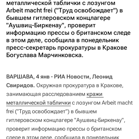
металлической таблички с лозунгом
Arbeit macht frei ("Труд освобождает") в
бывшем гитлеровском концлагере
"Аушвиц-Биркенау", проверит
информацию прессы о британском следе
в этом деле, сообщила в понедельник
пресс-секретарь прокуратуры в Кракове
Богуслава Марчинковска.
ВАРШАВА, 4 янв - РИА Новости, Леонид
Свиридов.
Окружная прокуратура в Кракове,
занимающая расследованием
кражи 
металлической таблички
с лозунгом Arbeit macht
frei ("Труд освобождает") в бывшем
гитлеровском концлагере "Аушвиц-Биркенау",
проверит информацию прессы о британском
следе в этом деле, сообщила в понедельник