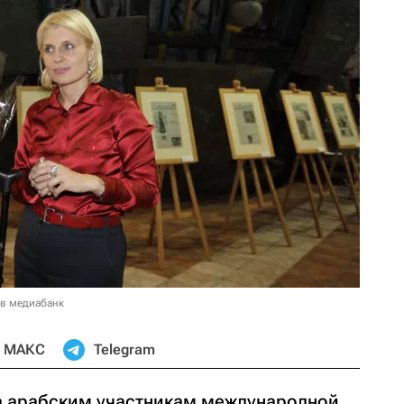
 в медиабанк
МАКС
Telegram
а арабским участникам международной