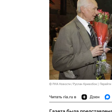
© РИА Новости / Руслан Кривобок
Перейти
Читать ria.ru в
Дзен
Газета была представлен