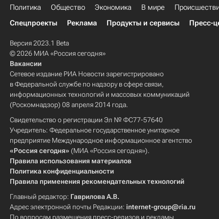
Политика
Общество
Экономика
В мире
Происшеств
Спецпроекты
Реклама
Продукты и сервисы
Пресс-ц
Версия 2023.1 Beta
© 2026 МИА «Россия сегодня»
Вакансии
Сетевое издание РИА Новости зарегистрировано
в Федеральной службе по надзору в сфере связи,
информационных технологий и массовых коммуникаций
(Роскомнадзор) 08 апреля 2014 года.
Свидетельство о регистрации Эл № ФС77-57640
Учредитель: Федеральное государственное унитарное
предприятие Международное информационное агентство
«Россия сегодня»
(МИА «Россия сегодня»).
Правила использования материалов
Политика конфиденциальности
Правила применения рекомендательных технологий
Главный редактор:
Гаврилова А.В.
Адрес электронной почты Редакции:
internet-group@ria.ru
По вопросам размещения пресс-релизов и рекламы