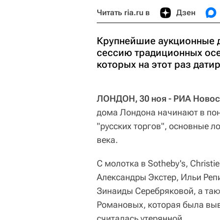
Читать ria.ru в
Дзен
Крупнейшие аукционные д
сессию традиционных осе
которых на этот раз дати
ЛОНДОН, 30 ноя - РИА Новос
дома Лондона начинают в по
"русских торгов", основные л
века.
С молотка в Sotheby's, Christi
Александры Экстер, Ильи Реп
Зинаиды Серебряковой, а так
Романовых, которая была выв
считалась утерянной.