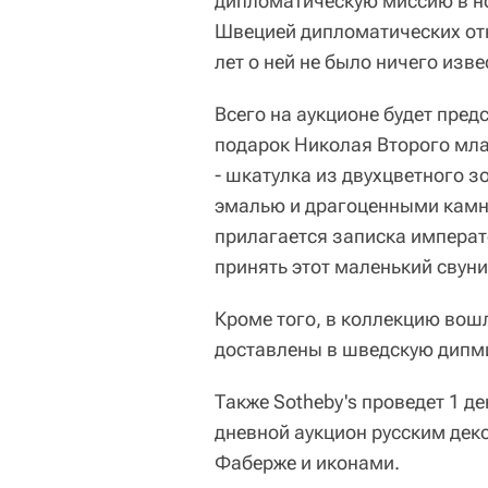
дипломатическую миссию в но
Швецией дипломатических отн
лет о ней не было ничего изве
Всего на аукционе будет пред
подарок Николая Второго мл
- шкатулка из двухцветного 
эмалью и драгоценными камня
прилагается записка императо
принять этот маленький свуни
Кроме того, в коллекцию вош
доставлены в шведскую дипми
Также Sotheby's проведет 1 д
дневной аукцион русским дек
Фаберже и иконами.