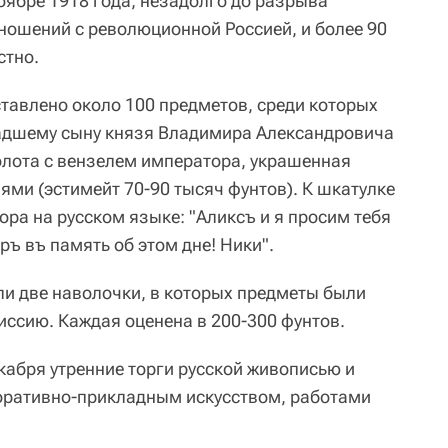
ябре 1918 года, незадолго до разрыва
ошений с революционной Россией, и более 90
стно.
ставлено около 100 предметов, среди которых
адшему сыну князя Владимира Александровича
золота с вензелем императора, украшенная
ми (эстимейт 70-90 тысяч фунтов). К шкатулке
ра на русском языке: "Аликсъ и я просим тебя
ръ въ память об этом дне! Ники".
ли две наволочки, в которых предметы были
ссию. Каждая оценена в 200-300 фунтов.
екабря утренние торги русской живописью и
оративно-прикладным искусством, работами