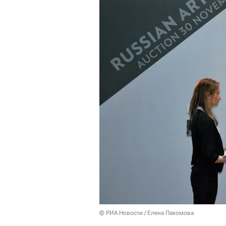
© РИА Новости / Елена Пахомова